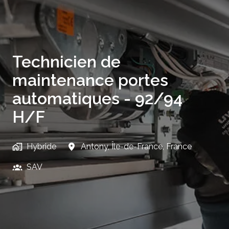
Technicien de
maintenance portes
automatiques - 92/94
H/F
Hybride
Antony
,
Île-de-France
,
France
SAV