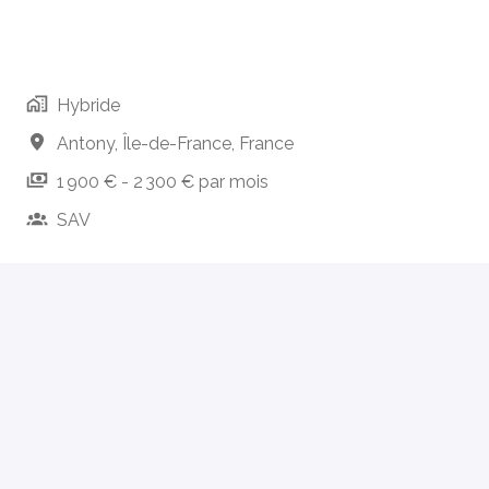
Hybride
Antony
,
Île-de-France
,
France
1 900 € - 2 300 € par mois
SAV
Postuler
ou
Postuler avec Indeed