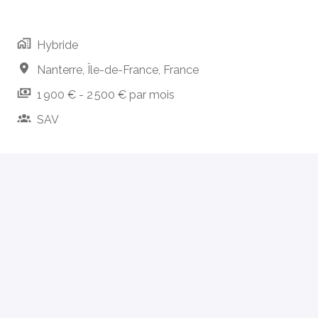
Hybride
Nanterre
,
Île-de-France
,
France
1 900 € - 2 500 € par mois
SAV
Postuler
ou
Postuler avec Indeed