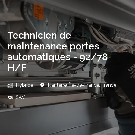
Technicien de
maintenance portes
automatiques - 92/78
H/F
Hybride
Nanterre
,
Île-de-France
,
France
SAV