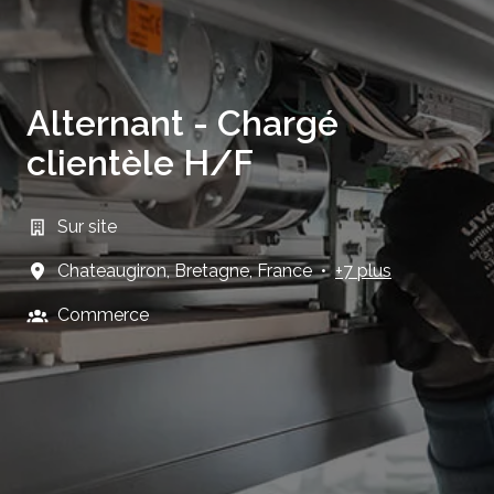
Alternant - Chargé
clientèle H/F
Sur site
Chateaugiron
,
Bretagne
,
France
•
+7 plus
Commerce