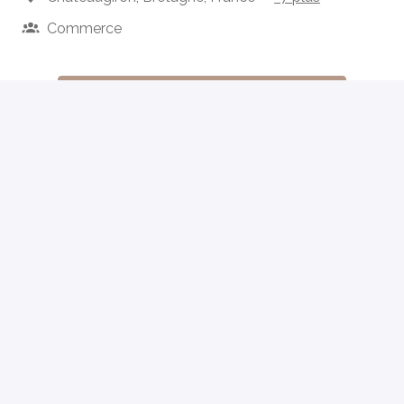
Commerce
Postuler
ou
Postuler avec Indeed
Partager l'offre d'emploi